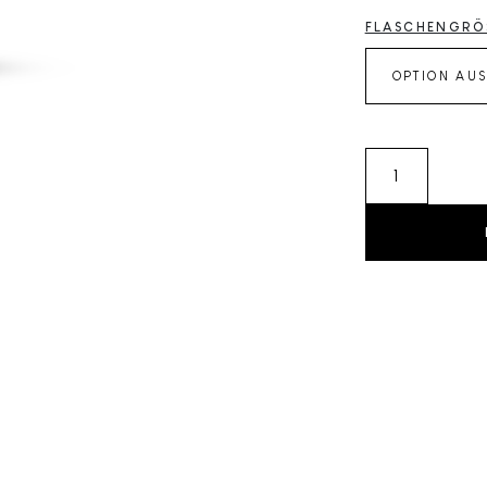
FLASCHENGRÖ
BIO
CASSIS
&
WERMUT
-
Fruchtsirup
Menge