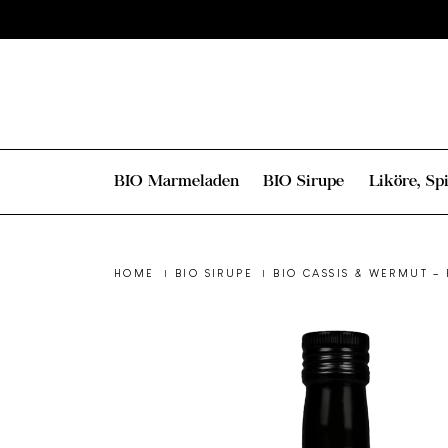
Skip to main content
BIO Marmeladen
BIO Sirupe
Liköre, Sp
HOME
|
BIO SIRUPE
|
BIO CASSIS & WERMUT –