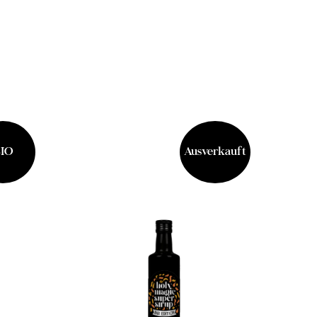
IO
Ausverkauft