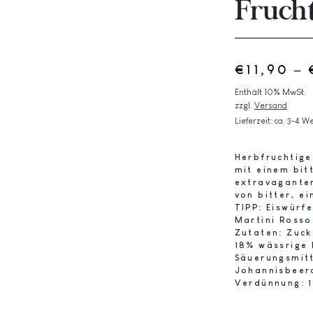
Fruch
€
11,90
–
Enthält 10% MwSt.
zzgl.
Versand
Lieferzeit: ca. 3-4 W
Herbfruchtige
mit einem bi
extravaganten
von bitter, e
TIPP:
Eiswürfe
Martini Rosso
Zutaten:
Zucke
18% wässrige
Säuerungsmitt
Johannisbee
Verdünnung: 1