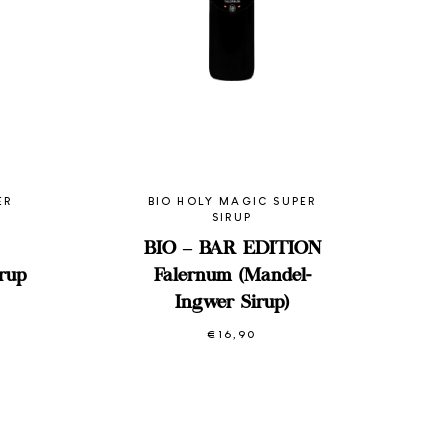
ER
BIO HOLY MAGIC SUPER
SIRUP
BIO – BAR EDITION
rup
Falernum (Mandel-
Ingwer Sirup)
reisspanne:
11,90
€
16,90
s
22,70