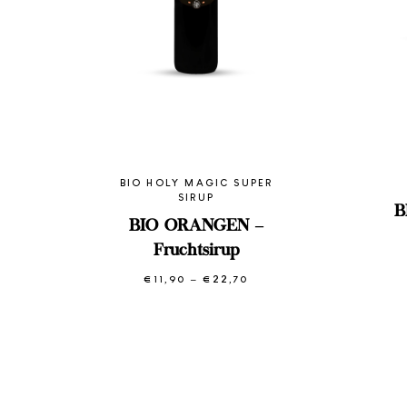
BIO HOLY MAGIC SUPER
SIRUP
B
BIO ORANGEN –
Fruchtsirup
€
11,90
–
€
22,70
Preisspanne:
€11,90
bis
€22,70