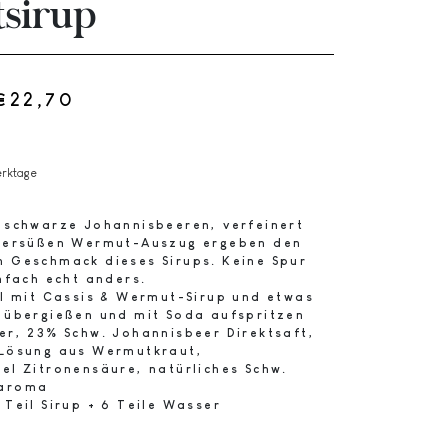
tsirup
€
22,70
Preisspanne:
€11,90
bis
erktage
€22,70
 schwarze Johannisbeeren, verfeinert
ttersüßen Wermut-Auszug ergeben den
 Geschmack dieses Sirups. Keine Spur
infach echt anders.
l mit Cassis & Wermut-Sirup und etwas
 übergießen und mit Soda aufspritzen
r, 23% Schw. Johannisbeer Direktsaft,
 Lösung aus Wermutkraut,
el Zitronensäure, natürliches Schw.
raroma
 Teil Sirup + 6 Teile Wasser