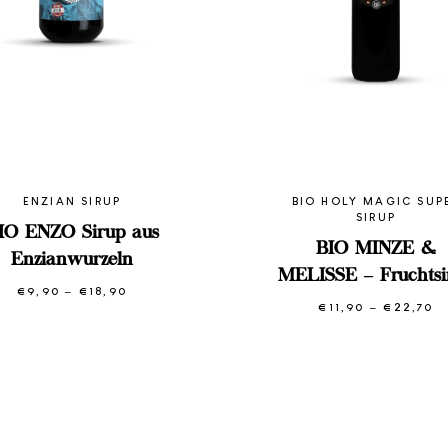
ENZIAN SIRUP
BIO HOLY MAGIC SUP
SIRUP
IO ENZO Sirup aus
BIO MINZE &
Enzianwurzeln
MELISSE – Fruchtsi
€
9,90
–
€
18,90
Preisspanne:
€9,90
€
11,90
–
€
22,70
P
bis
€
€18,90
bi
€