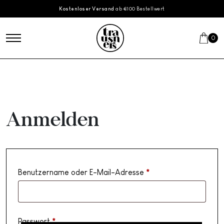
Skip to main content
Kostenloser Versand
ab €100 Bestellwert
0
Anmelden
Benutzername oder E-Mail-Adresse
*
Erforderlich
Passwort
*
Erforderlich