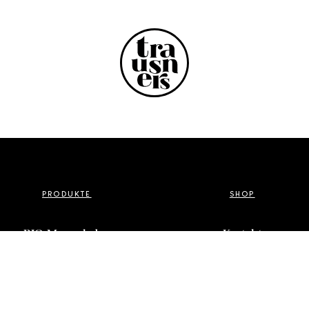
PRODUKTE
SHOP
BIO Marmeladen
Kontakt
BIO Sirupe
Mein Konto
Spirituosen
Zahlungsweisen
Geschenkideen
Widerruf
Versand & Lieferung