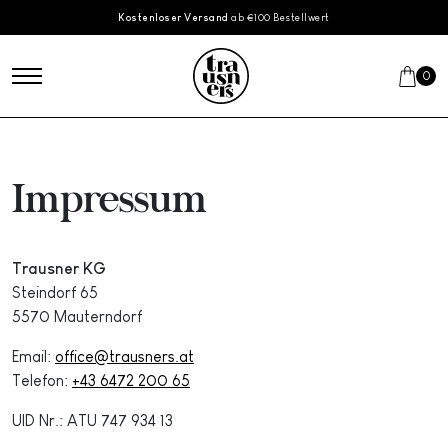
Skip to main content
Kostenloser Versand
ab €100 Bestellwert
0
Impressum
Trausner KG
Steindorf 65
5570 Mauterndorf
Email:
office@trausners.at
Telefon:
+43 6472 200 65
UID Nr.: ATU 747 934 13