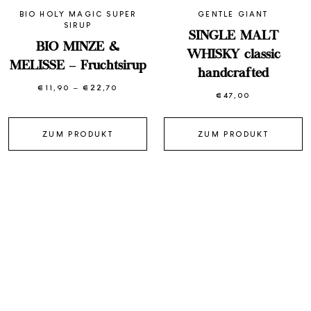
BIO HOLY MAGIC SUPER
GENTLE GIANT
SIRUP
SINGLE MALT
BIO MINZE &
WHISKY classic
MELISSE – Fruchtsirup
handcrafted
€
11,90
–
€
22,70
Preisspanne:
€
47,00
€11,90
bis
€22,70
ZUM PRODUKT
ZUM PRODUKT