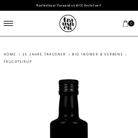
Skip to main content
Kostenloser Versand
ab €100 Bestellwert
0
HOME
|
25 JAHRE TRAUSNER
|
BIO INGWER & VERBENE –
FRUCHTSIRUP