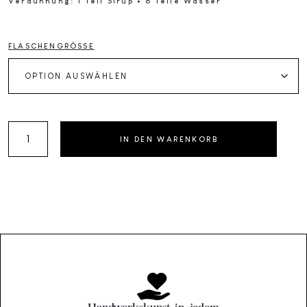
Verdünnung: 1 Teil Sirup + 6 Teile Wasser
FLASCHENGRÖSSE
BIO
IN DEN WARENKORB
INGWER
&
VERBENE
-
Fruchtsirup
Menge