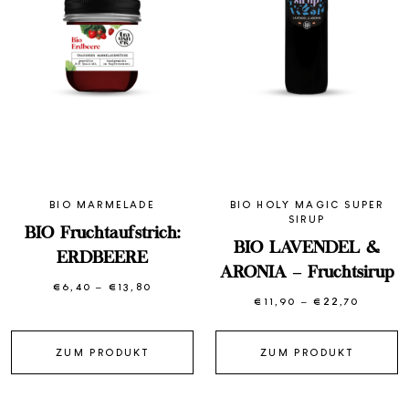
BIO MARMELADE
BIO HOLY MAGIC SUPER
SIRUP
BIO Fruchtaufstrich:
BIO LAVENDEL &
ERDBEERE
ARONIA – Fruchtsirup
€
6,40
–
€
13,80
Preisspanne:
€6,40
€
11,90
–
€
22,70
Preiss
bis
€11,90
€13,80
bis
€22,70
ZUM PRODUKT
ZUM PRODUKT