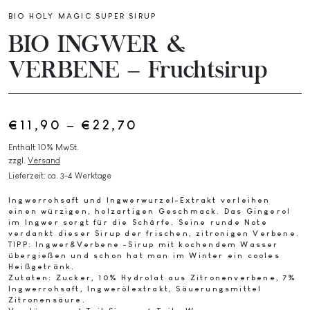
BIO HOLY MAGIC SUPER SIRUP
BIO INGWER &
VERBENE – Fruchtsirup
€
11,90
–
€
22,70
Preisspanne:
€11,90
Enthält 10% MwSt.
zzgl.
Versand
bis
Lieferzeit: ca. 3-4 Werktage
€22,70
Ingwerrohsaft und Ingwerwurzel-Extrakt verleihen
einen würzigen, holzartigen Geschmack. Das Gingerol
im Ingwer sorgt für die Schärfe. Seine runde Note
verdankt dieser Sirup der frischen, zitronigen Verbene.
TIPP:
Ingwer&Verbene -Sirup mit kochendem Wasser
übergießen und schon hat man im Winter ein cooles
Heißgetränk.
Zutaten:
Zucker, 10% Hydrolat aus Zitronenverbene, 7%
Ingwerrohsaft, Ingwerölextrakt, Säuerungsmittel
Zitronensäure.