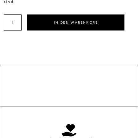
sind.
BIO
IN DEN WARENKORB
Mini
Sirup
BOX
Frucht
Menge