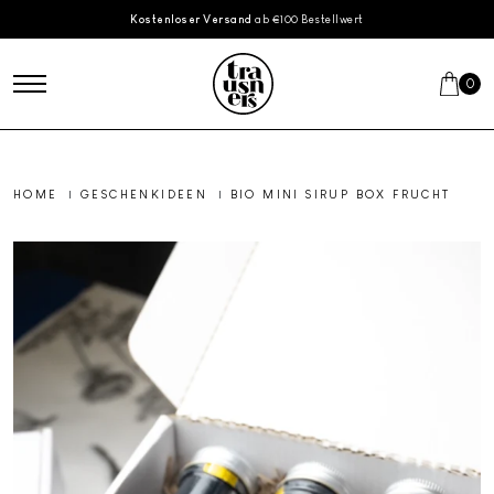
Skip to main content
Kostenloser Versand
ab €100 Bestellwert
0
HOME
|
GESCHENKIDEEN
|
BIO MINI SIRUP BOX FRUCHT